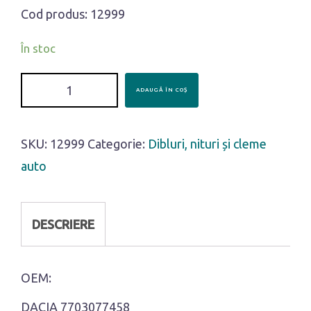
Cod produs: 12999
În stoc
Cantitate
ADAUGĂ ÎN COȘ
Clema
tapiterie
SKU:
12999
Categorie:
Dibluri, nituri și cleme
auto
DESCRIERE
OEM:
DACIA 7703077458