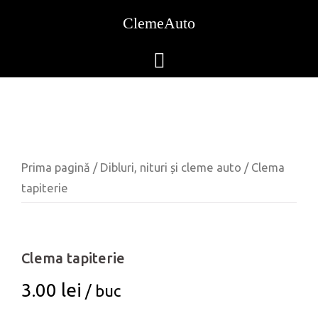
Skip
ClemeAuto
to
content
Prima pagină
/
Dibluri, nituri și cleme auto
/ Clema
tapiterie
Clema tapiterie
3.00
lei
/ buc